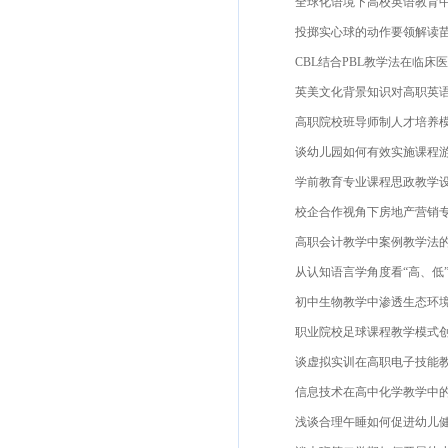
全球化语境下高校英语教育中文
投掷实心球的动作要领解读苗黎
CBL结合PBL教学法在临床医
英美文化背景知识对高职英语教
高职院校班导师制人才培养模式
谈幼儿园如何有效实施课程游戏
学前教育专业课程思政教学设计研
校企合作视角下房地产营销专业人
高职会计教学中案例教学法的应
从认知语言学角度看“高、低”的
初中生物教学中渗透生态环境教
职业院校足球课程教学模式创新
谈虚拟实训在高职电子技能教学
信息技术在高中化学教学中的应
浅谈合理午睡如何促进幼儿健康