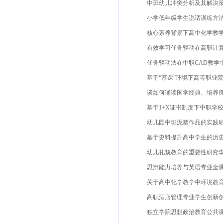
中班幼儿冲突分析及其解决策略
小学低年级学生说话训练方法探
核心素养背景下高中化学教学的
有效学习任务驱动在高职计算机
任务驱动法在中职CAD教学中的
基于“慕课”环境下高等职业院校
谈如何诵读国学经典、培养良好
基于1+X证书制度下中职学校混
幼儿园中班泥塑作品的实践研究
基于史料提升高中学生的历史阅读
幼儿礼貌教育的重要性研究李静
思辨能力培养与英语专业金课建
关于高中化学教学中环境教育的
高职酒店管理专业学生创新创业课程
独立学院思想政治教育公共课信