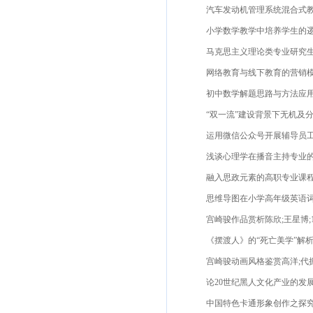
汽车发动机管理系统混合式教学
小学数学教学中培养学生的逻辑
马克思主义理论类专业研究生培育分
网络教育与线下教育的营销模式
初中数学解题思路与方法应用探
“双一流”建设背景下无机及分析化
运用微信公众号开展辅导员工作的
浅谈心理学在播音主持专业的运
融入思政元素的高职专业课程教
思维导图在小学高年级英语词汇
宫崎骏作品赏析陈欣;王星博;1
《摆渡人》的“死亡美学”解析迟
宫崎骏动画风格鉴赏高洋;代振;
论20世纪黑人文化产业的发展与黑
中国特色卡通形象创作之探究李鹏