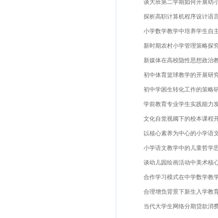
谈大班第二学期如何开展幼小衔
探析高职计算机程序设计语言课
小学数学教学中培养学生自主学
新时期农村小学管理策略探究李
新媒体在高校隐性思想政治教育
初中体育篮球教学的开展研究刘
初中学困生转化工作的策略研究
学前教育专业学生实践能力发展探究
文化自觉视阈下的校本课程开发
以核心素养为中心的小学语文主
小学语文教学中的儿童哲学思维
谈幼儿园绘画活动中美术核心素
合作学习模式在中学数学教学中
合理增负背景下新生入学教育探索
当代大学生网络分期贷款消费现状