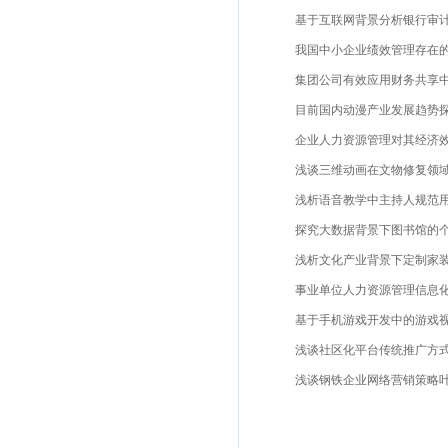
基于互联网背景分析银行审计工
我国中小企业绩效管理存在的问题与
集团公司有效应用财务共享中心
目前国内动漫产业发展趋势探究单
企业人力资源管理对其经济效益
浅谈三维动画在文物修复领域的应
浅析语音教学中主持人规范用语
探究大数据背景下图书馆的个性
浅析文化产业背景下定制家装手工
事业单位人力资源管理信息化建
基于手机游戏开发中的游戏视觉研
浅谈社区化平台传统推广方式刘宇
浅谈钢铁企业网络营销策略叶宇婷