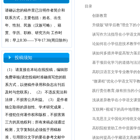
目录
请确认您的稿件里已注明作者简介和
创新教育
联系方式，主要包括：姓名、出生
升级版“研学后教”理念下的小
年、性别、民族（汉族可略）、籍
贯、学历、职称、研究方向 工作时
谈写作方法指导在小学语文阅读
间：早上8:30——下午17:30(周日除外)
论如何在小学信息技术教学中有
谈如何多措并举提高智力落后学
投稿须知
基于项目化学习的道德与法治主
（1） 请直接在本站在线投稿，编辑部
高职汉语言文学专业教学的创新
免费审核(请您投稿时准确填写您的联
“微课程”优化小学语文写字教学
系方式，以便稿件录用和杂志出刊后
践行责任教育,做有担当的小公民
及时与您联系) 。 （2） 不违反宪法和
法律，不损害公共利益。（3） 是作者
浅谈差异教学在小学语文课堂提
独立取得的原创性、学术研究成果，
互联网+视域下的高中地理教师
不侵犯任何著作权和版权，不损害第
马克思主义中国化对传统文化现
三方的其他权利；所有来稿必须通过
高职院校资助工作中贫困学生感
检测，文字复制比必须低于用稿标
准，引用部分文字的要在参考文献中
谈如何提高小学藏语文高效课堂