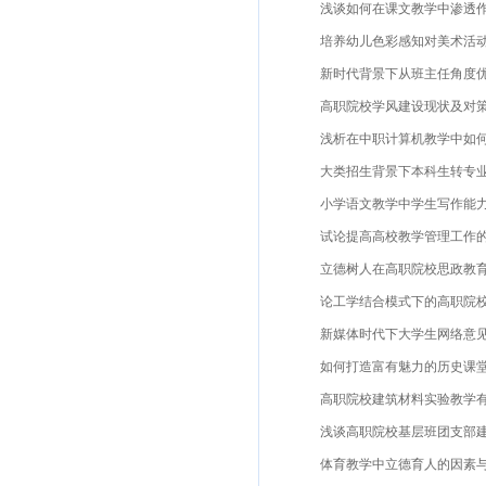
浅谈如何在课文教学中渗透作文
培养幼儿色彩感知对美术活动产
新时代背景下从班主任角度优化
高职院校学风建设现状及对策研究
浅析在中职计算机教学中如何培
大类招生背景下本科生转专业行为动
小学语文教学中学生写作能力培
试论提高高校教学管理工作的思
立德树人在高职院校思政教育中
论工学结合模式下的高职院校思
新媒体时代下大学生网络意见表
如何打造富有魅力的历史课堂—
高职院校建筑材料实验教学有效
浅谈高职院校基层班团支部建设
体育教学中立德育人的因素与实